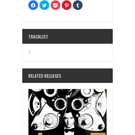
Facebook
ク
ク
ク
ク
で
リ
リ
リ
リ
共
ッ
ッ
ッ
ッ
有
ク
ク
ク
ク
す
し
し
し
し
る
て
て
て
て
に
Twitter
Pocket
Pinterest
Tumblr
は
で
で
で
で
ク
共
シ
共
共
TRACKLIST
リ
有
ェ
有
有
ッ
(新
ア
(新
(新
ク
し
(新
し
し
し
い
し
い
い
て
ウ
い
ウ
ウ
1
く
ィ
ウ
ィ
ィ
だ
ン
ィ
ン
ン
さ
ド
ン
ド
ド
い
ウ
ド
ウ
ウ
(新
で
ウ
で
で
し
開
で
開
開
RELATED RELEASES
い
き
開
き
き
ウ
ま
き
ま
ま
ィ
す)
ま
す)
す)
ン
す)
ド
ウ
で
開
き
ま
す)