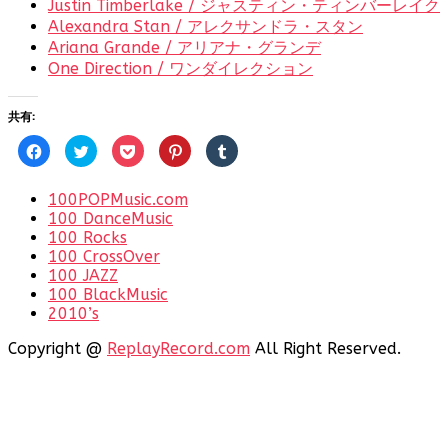
Justin Timberlake / ジャスティン・ティンバーレイク
Alexandra Stan / アレクサンドラ・スタン
Ariana Grande / アリアナ・グランデ
One Direction / ワンダイレクション
共有:
Facebook
ク
ク
ク
ク
で
リ
リ
リ
リ
共
ッ
ッ
ッ
ッ
有
ク
ク
ク
ク
す
し
し
し
し
100POPMusic.com
る
て
て
て
て
100 DanceMusic
に
Twitter
Pocket
Pinterest
Tumblr
は
で
で
で
で
100 Rocks
ク
共
シ
共
共
リ
100 CrossOver
有
ェ
有
有
ッ
(新
ア
(新
(新
100 JAZZ
ク
し
(新
し
し
し
い
し
い
い
100 BlackMusic
て
ウ
い
ウ
ウ
2010’s
く
ィ
ウ
ィ
ィ
だ
ン
ィ
ン
ン
さ
ド
ン
ド
ド
Copyright @
ReplayRecord.com
All Right Reserved.
い
ウ
ド
ウ
ウ
(新
で
ウ
で
で
し
開
で
開
開
い
き
開
き
き
ウ
ま
き
ま
ま
ィ
す)
ま
す)
す)
ン
す)
ド
ウ