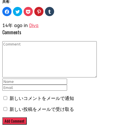
共有:
Facebook
ク
ク
ク
ク
で
リ
リ
リ
リ
共
ッ
ッ
ッ
ッ
有
ク
ク
ク
ク
す
し
し
し
し
14年 ago in
Diva
る
て
て
て
て
Comments
に
Twitter
Pocket
Pinterest
Tumblr
は
で
で
で
で
ク
共
シ
共
共
リ
有
ェ
有
有
ッ
(新
ア
(新
(新
ク
し
(新
し
し
し
い
し
い
い
て
ウ
い
ウ
ウ
く
ィ
ウ
ィ
ィ
だ
ン
ィ
ン
ン
さ
ド
ン
ド
ド
い
ウ
ド
ウ
ウ
(新
で
ウ
で
で
し
開
で
開
開
い
き
開
き
き
ウ
ま
き
ま
ま
ィ
す)
ま
す)
す)
ン
す)
ド
ウ
新しいコメントをメールで通知
で
開
き
新しい投稿をメールで受け取る
ま
す)