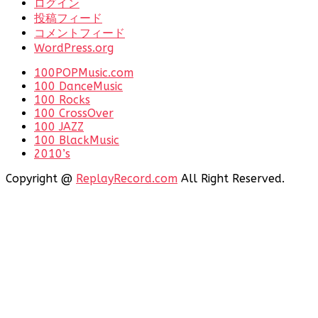
ログイン
投稿フィード
コメントフィード
WordPress.org
100POPMusic.com
100 DanceMusic
100 Rocks
100 CrossOver
100 JAZZ
100 BlackMusic
2010’s
Copyright @
ReplayRecord.com
All Right Reserved.